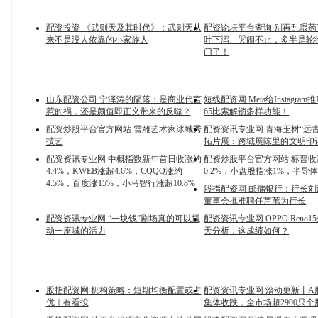
配资投资 《武则天及其时代》：武则天从
配资论坛平台查询 别再乱喂
来不是没人依靠的小家族人
吐下泻、哭闹不止，多半是轮
门了！
山东配资公司 宁泽涛的陨落：是商业代言
短线配资网 Meta给Instagram
惹的祸，还是颜值即正义带来的反噬？
65比索解锁多样功能！
配资炒股平台官方网站 雪雕艺术家冰城秀
配资资讯专业网 青海玉树“远
技艺
拓片展：跨域展陈里的文明印
配资资讯专业网 中概指数新年首日收涨约
配资炒股平台官方网站 标普收
4.4%，KWEB涨超4.6%，CQQQ涨约
0.2%，小盘股指涨1%，半导
4.5%，百度涨15%，小马智行涨超10.8%
股指配资网 邮储银行：行长
董事会批准聘任芦苇为行长
配资资讯专业网 “一块钱”剧场真的可以撬
配资资讯专业网 OPPO Reno
动一座城的活力
天分析，这成绩如何？
股指配资网 机构策略：短期均衡配置或占
配资资讯专业网 滚动更新丨A
优｜有看投
集体收跌，全市场超2900只个