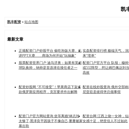
凯丰
凯丰配资
»
站点地图
最新文章
正规配资门户炒股平台 偷吃泡饭大赛、乱
实盘配资排行榜 极端天气，演
讲PPT大赛……商场为何开始“玩抽象”
来“埋单”
股票配资世界门户 迪马济奥：如果有英超
配资门户官方平台 队报：穆帅计
球队换帅，纳帅是首选潜在接任者之一
或532阵型，想让姆巴佩达到
高效
配资炒股网 “不可接受”！苹果商店下架多
配资在线炒股查询 俄外交部
款俄罗斯应用程序，克宫要求作出解释
尼亚驻圣彼得堡总领事馆
配资门户官方网站查询 坐等离婚!林志玲
配资台网 江西上饶一女神，
太惨了,黑泽良平因孩子不像自己,屡屡被家
女感十足，绝世佳人不过如此
暴出轨