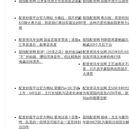
股指配资网 让更多优质文化资源直达基层
股指配资网 阳痿早泄怎么调理
配资炒股平台官方网站 卡佩拉：我不想跟
股指配资网 希尔德：库里特
KD聊火勇大战，那是我们离冠军最近的时
理，这种态度也激励我更努力
候
配资资讯专业网 国金宏观宋雪涛｜港股：
股指配资网 特朗普再轰鲍威
汇率是基石，叙事是高度
鲍威尔8个月后下台
股指配资网 影评|《沙漠之花》敢对命运说
配资资讯专业网 2025年8月1
“不” 的姑娘，哪怕浑身是伤，也比精致的
批发市场玉米棒价格行情
傀儡活得漂亮。
配资资讯专业网 王艺迪再次
香，日乒选手豪取两连胜国乒_
大满贯
配资炒股平台官方网站 荣耀Play10C手机
配资资讯专业网 无SIM卡时
上市：649元起，主打长续航与适老化体验
为有望国内首发eSIM手机：
Mate80都要尝鲜
配资炒股平台官方网站 要淘汰谁？宫鲁
股指配资网 都体：尤文与桑乔
鸣：队里的一些球员可能不会一直坚持到
年薪600万欧为曼联分担部分
2028年