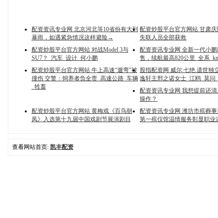
配资资讯专业网 北京河北等10省份有大到
配资炒股平台官方网站 甘肃庆
暴雨，如遇紧急情况这样避险→
失联人员全部获救
配资炒股平台官方网站 对战Model 3与
配资资讯专业网 全新一代小鹏
SU7？_汽车_设计_何小鹏
售，续航最高820公里_全系_k
配资炒股平台官方网站 牛上高速“遛弯”被
股指配资网 威尔:七绝.遗世独
撞伤 交警：饲养者负全责_高速公路_车辆
逸轩主邢之诺女士_江鸥_莫问
_牲畜
配资资讯专业网 我想提前还
操作？
配资炒股平台官方网站 黄梅戏《百鸟朝
配资资讯专业网 潍坊市殡葬
凤》入选第十九届中国戏剧节展演剧目
第一殡仪馆温情服务彰显职业
查看网站首页:
凯丰配资